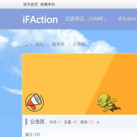
设为首页
收藏本站
武器商店（GAME）
iFActi
›
论坛
›
版务区
›
公告区
iF
公告区
今日:
0
|
主题:
49
|
排名:
12
Ac
版主:
FEI