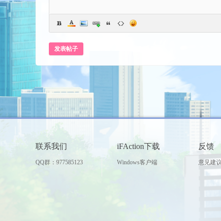
发表帖子
世
联系我们
iFAction下载
反馈
QQ群：977585123
Windows客户端
意见建
界