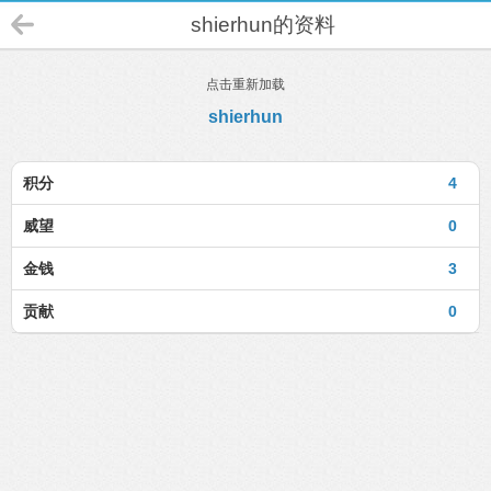
shierhun的资料
点击重新加载
shierhun
积分
4
威望
0
金钱
3
贡献
0