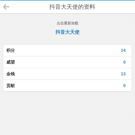
抖音大天使的资料
点击重新加载
抖音大天使
积分
14
威望
0
金钱
13
贡献
0