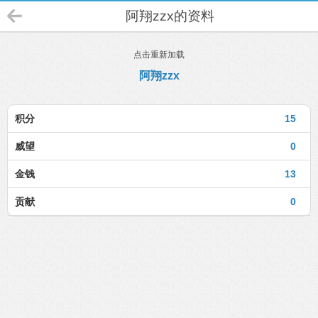
阿翔zzx的资料
点击重新加载
阿翔zzx
积分
15
威望
0
金钱
13
贡献
0