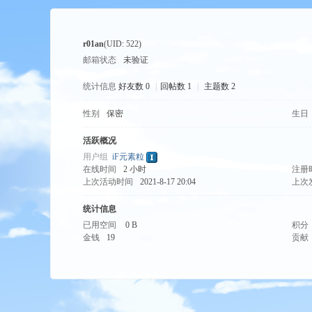
r01an
(UID: 522)
邮箱状态
未验证
统计信息
好友数 0
|
回帖数 1
|
主题数 2
性别
保密
生日
tio
活跃概况
用户组
iF元素粒
在线时间
2 小时
注册
上次活动时间
2021-8-17 20:04
上次
统计信息
已用空间
0 B
积分
金钱
19
贡献
n