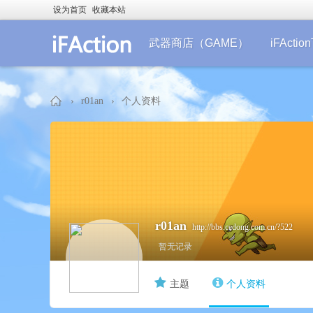
设为首页
收藏本站
武器商店（GAME）
iFActi
›
r01an
›
个人资料
iF
r01an
http://bbs.cedong.com.cn/?522
暂无记录
主题
个人资料
Ac