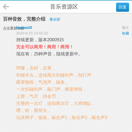
音乐资源区
回复
百种音效，完整介绍
看全部
buaiwo20
楼主
点击重新加载
2020-9-15 14:42:10
收藏
持续更新，版本2000915
完全可以商用！商用！商用！
现在有：25种声音，陆续更新中。
呼啸，击碎，击掌，
剑碰木头，连续两次剑碰剑声，拍打声，
噼里啪啦，气泡声，锯条，
一次剑碰剑声，敲门声，稀里哗啦，
上膛，气尽，掉金币，
完整的一次叮，连续两次叮，大师绕缸，
嘿，哈，掰骨头，
玩具鸭子，锯条。敲击声1，敲击声2，敲击声3