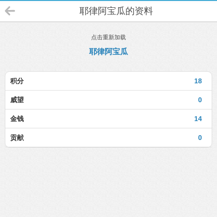
耶律阿宝瓜的资料
点击重新加载
耶律阿宝瓜
积分
18
威望
0
金钱
14
贡献
0