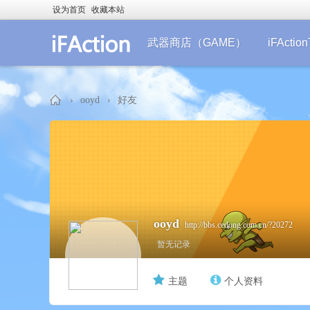
设为首页
收藏本站
武器商店（GAME）
iFActi
›
ooyd
›
好友
iF
ooyd
http://bbs.cedong.com.cn/?20272
暂无记录
主题
个人资料
Ac