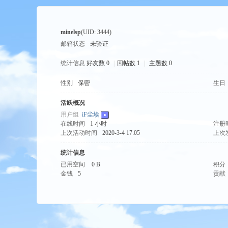
minelsp
(UID: 3444)
邮箱状态
未验证
统计信息
好友数 0
|
回帖数 1
|
主题数 0
性别
保密
生日
tio
活跃概况
用户组
iF尘埃
在线时间
1 小时
注册
上次活动时间
2020-3-4 17:05
上次
统计信息
已用空间
0 B
积分
金钱
5
贡献
n