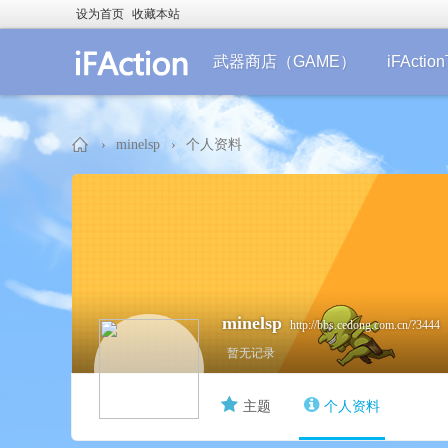
设为首页
收藏本站
武器商店（GAME）
iFActi
›
minelsp
›
个人资料
iF
minelsp
http://bbs.cedong.com.cn/?3444
暂无记录
主题
个人资料
Ac