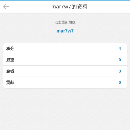
mar7w7的资料
点击重新加载
mar7w7
积分
4
威望
0
金钱
3
贡献
0