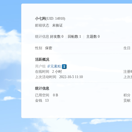
小七闲
(UID: 14910)
邮箱状态
未验证
统计信息
好友数 0
|
回帖数 1
|
主题数 0
性别
保密
生日
tio
活跃概况
用户组
iF元素粒
在线时间
2 小时
注册
上次活动时间
2022-10-5 11:10
上次
统计信息
已用空间
0 B
积分
金钱
13
贡献
n