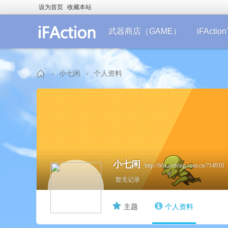
设为首页
收藏本站
武器商店（GAME）
iFActi
›
小七闲
›
个人资料
iF
小七闲
http://bbs.cedong.com.cn/?14910
暂无记录
主题
个人资料
Ac