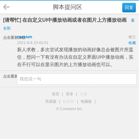
脚本提问区
回复
[请帮忙] 在自定义UI中播放动画或者在图片上方播放动画
看
全部
caesium
楼主
点击重新加载
2021-8-8 10:40:01
收藏
新人求教，多次尝试发现播放的动画好像总会被图片所盖
住，想问一下有没有办法在自定义界面UI中播放动画，实
在不行可以在显示图片的上方播放动画也可以。
点击重新加载
首页
|
登录
|
注册
简易版
|
触屏版
|
电脑版
|
© Comsenz Inc.