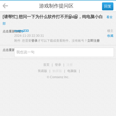
游戏制作提问区
回复
[请帮忙] 想问一下为什么软件打不开இ௰இ，纯电脑小白
看全
部
sonng233
楼主
点击重新加载
2024-11-20 22:30:31
收藏
附件:
您需要
登录
才可以下载或查看附件。没有账号？
立即注册
点击重新加载
首页
|
登录
|
注册
简易版
|
触屏版
|
电脑版
|
© Comsenz Inc.