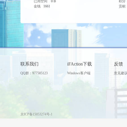
已用空间
0 B
积分
金钱
1661
贡献
世
联系我们
iFAction下载
反馈
QQ群：977585123
Windows客户端
意见建
界
京ICP备15053274号-1
Powered by
Discuz!
X3.4
© 2001-2013
Comsenz Inc.