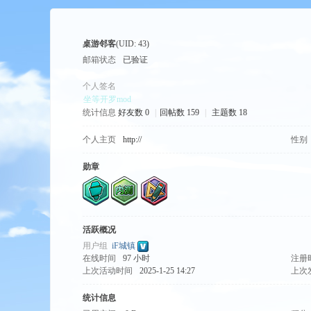
桌游邻客
(UID: 43)
邮箱状态
已验证
个人签名
坐等开罗mod
统计信息
好友数 0
|
回帖数 159
|
主题数 18
tio
个人主页
http://
性别
勋章
活跃概况
用户组
iF城镇
在线时间
97 小时
注册
n
上次活动时间
2025-1-25 14:27
上次
统计信息