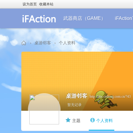
设为首页
收藏本站
武器商店（GAME）
iFActi
›
桌游邻客
›
个人资料
iF
桌游邻客
http://bbs.cedong.com.cn/?43
暂无记录
主题
个人资料
Ac