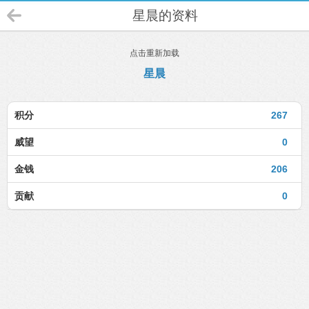
星晨的资料
点击重新加载
星晨
积分
267
威望
0
金钱
206
贡献
0