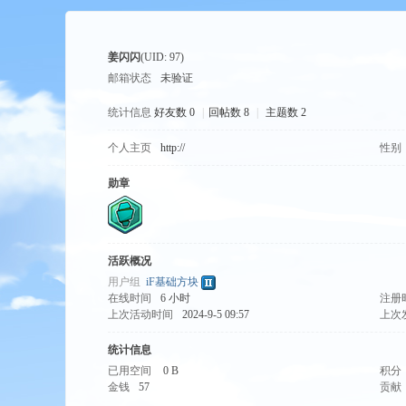
姜闪闪
(UID: 97)
邮箱状态
未验证
统计信息
好友数 0
|
回帖数 8
|
主题数 2
个人主页
http://
性别
tio
勋章
活跃概况
用户组
iF基础方块
在线时间
6 小时
注册
上次活动时间
2024-9-5 09:57
上次
n
统计信息
已用空间
0 B
积分
金钱
57
贡献