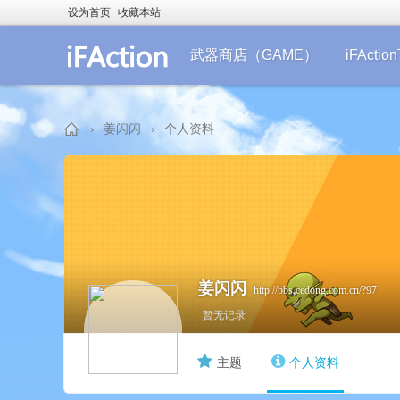
设为首页
收藏本站
武器商店（GAME）
iFActi
›
姜闪闪
›
个人资料
iF
姜闪闪
http://bbs.cedong.com.cn/?97
暂无记录
主题
个人资料
Ac