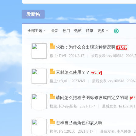
发新帖
全部主题
最新
热门
热帖
精华
更多
求教：为什么会出现这种情况啊
tio
楼主:
DWI
2021-2-17
|
最后发表:
czy160618
2026-7
素材怎么使用？？
楼主:
cfgg01
2023-9-5
|
最后发表:
czy160618
2026-
请问怎么把程序图标修改成自定义的呢
楼主:
托马头斯基
2021-11-7
|
最后发表:
Tarkus1971
n
怎样自己画角色和敌人啊
楼主:
FYC20200
2021-8-17
|
最后发表:
小八馍馍
2