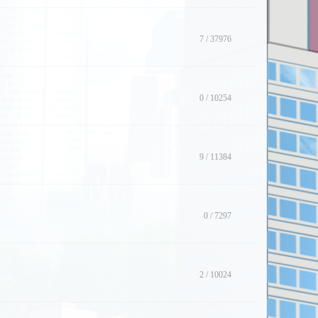
7
/
37976
0
/
10254
9
/
11384
0
/
7297
2
/
10024