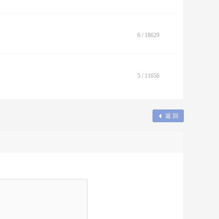
6
/
18629
5
/
11656
返 回