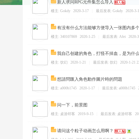
新人求问RPG元件集怎么导入
楼主:
Gokdy
2020-3-17
|
最后发表:
Gokdy
2020-3-1
需
有没有什么方法能够方便导入一张图内多
楼主:
340107869
2020-1-25
|
最后发表:
Afei
2020-3
我自己创建的角色，打怪不掉血，是为什
楼主:
饮幻
2020-1-21
|
最后发表:
饮幻
2020-1-21 2
想請問匯入角色動作圖片時的問題
楼主:
a000b1745
2020-1-17
|
最后发表:
a000b1745
要
问一下，前景图
楼主:
桌游邻客
2019-9-15
|
最后发表:
桌游邻客
20
请问这个粒子动画怎么用啊？