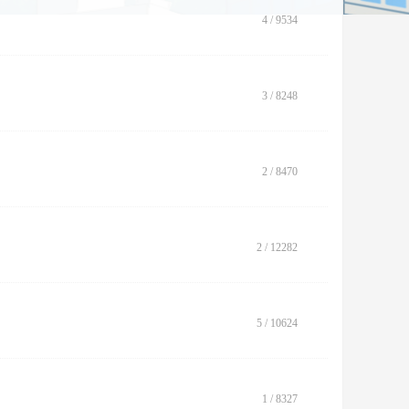
4
/
9534
3
/
8248
2
/
8470
2
/
12282
5
/
10624
1
/
8327