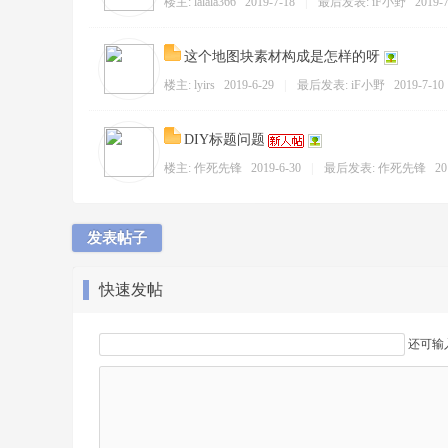
楼主:
lalala366
2019-7-18
|
最后发表:
iF小野
2019-7
你
这个地图块素材构成是怎样的呀
楼主:
lyirs
2019-6-29
|
最后发表:
iF小野
2019-7-10 
DIY标题问题
楼主:
作死先锋
2019-6-30
|
最后发表:
作死先锋
20
的
发表帖子
快速发帖
还可输
想