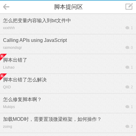
脚本提问区
怎么把变量内容输入到txt文件中
xxxhhh
1
Calling APIs using JavaScript
raimondsgr
0
脚本出错了
Liuhao
1
脚本出错了怎么解决
QXD
2
怎么修复脚本啊？
Mukips
1
加载MOD时，需要置顶微梁框架，如何操作？
zoing
2