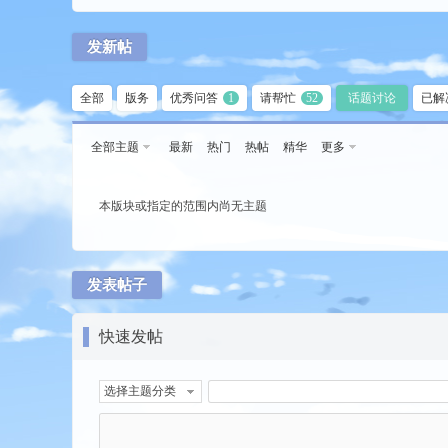
发新帖
全部
版务
优秀问答
1
请帮忙
52
话题讨论
已解
全部主题
最新
热门
热帖
精华
更多
tio
本版块或指定的范围内尚无主题
发表帖子
快速发帖
n
选择主题分类