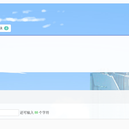
决
4
还可输入
80
个字符