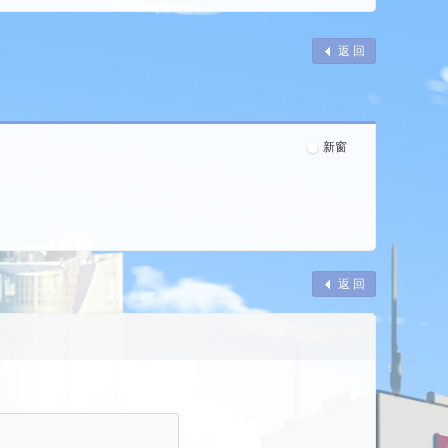
返 回
新窗
返 回