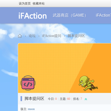
设为首页
收藏本站
武器商店（GAME）
iFActi
›
论坛
›
iFAction提问
›
脚本提问区
iF
脚本提问区
今日:
0
|
主题:
60
|
排名:
7
Ac
版主:
moon