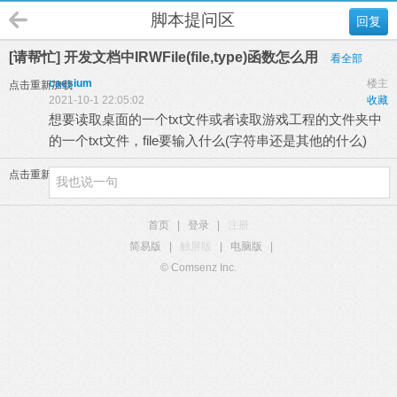
脚本提问区
回复
[请帮忙] 开发文档中IRWFile(file,type)函数怎么用
看全部
caesium
楼主
点击重新加载
2021-10-1 22:05:02
收藏
想要读取桌面的一个txt文件或者读取游戏工程的文件夹中
的一个txt文件，file要输入什么(字符串还是其他的什么)
点击重新加载
首页
|
登录
|
注册
简易版
|
触屏版
|
电脑版
|
© Comsenz Inc.