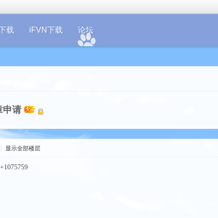
on下载
iFVN下载
论坛
章申请
|
显示全部楼层
075759