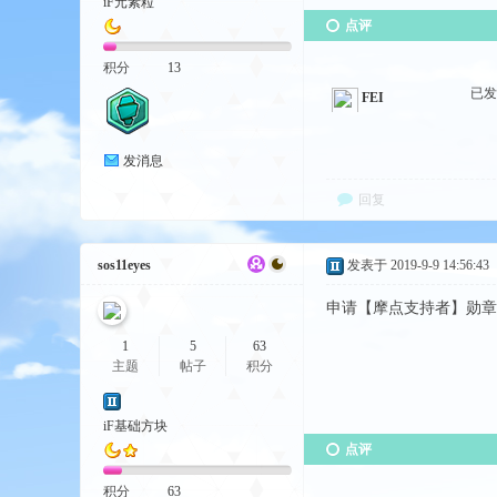
iF元素粒
点评
积分
13
已
FEI
发消息
回复
sos11eyes
发表于 2019-9-9 14:56:43
申请【摩点支持者】勋章+1
1
5
63
主题
帖子
积分
iF基础方块
点评
积分
63