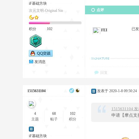
iF基础方块
点评
次元文明-Original Sin
积分
102
已
FEI
发消息
回复
1515631104
发表于 2020-1-8 09:50:24
1515631104 发
4
68
102
申请【摩点支持
主题
帖子
积分
iF基础方块