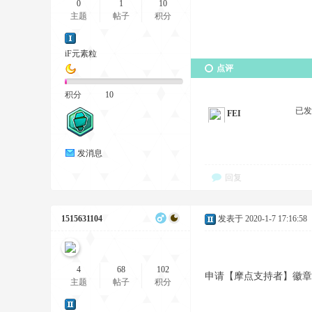
0
1
10
主题
帖子
积分
iF元素粒
点评
积分
10
已
FEI
发消息
回复
1515631104
发表于 2020-1-7 17:16:58
4
68
102
申请【摩点支持者】徽章13
主题
帖子
积分