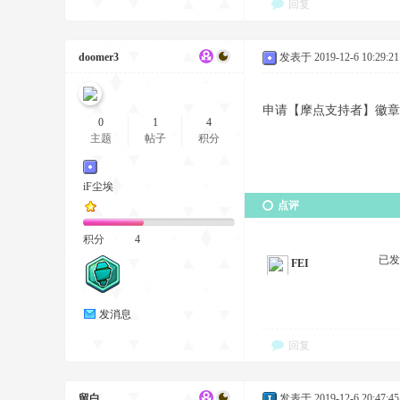
回复
doomer3
发表于 2019-12-6 10:29:21
申请【摩点支持者】徽章 38
0
1
4
主题
帖子
积分
iF尘埃
点评
积分
4
已
FEI
发消息
回复
留白
发表于 2019-12-6 20:47:45