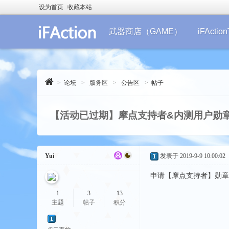
设为首页
收藏本站
武器商店（GAME）
iFActi
>
论坛
>
版务区
>
公告区
>
帖子
【活动已过期】摩点支持者&内测用户勋
Yui
发表于 2019-9-9 10:00:02
申请【摩点支持者】勋章+1
1
3
13
主题
帖子
积分