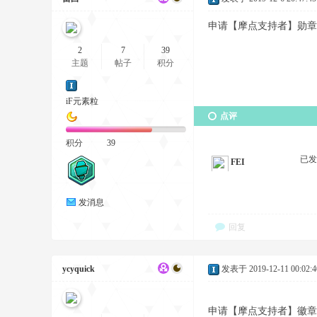
申请【摩点支持者】勋章+【
2
7
39
主题
帖子
积分
iF元素粒
点评
积分
39
已发
FEI
发消息
回复
ycyquick
发表于 2019-12-11 00:02:4
申请【摩点支持者】徽章 46