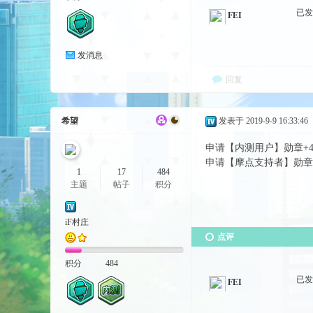
已
FEI
发消息
回复
希望
发表于 2019-9-9 16:33:46
申请【内测用户】勋章+454
申请【摩点支持者】勋章+4
1
17
484
主题
帖子
积分
iF村庄
点评
积分
484
已
FEI